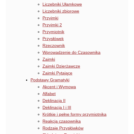
Liczebniki Ułamkowe
Liczebniki zbiorowe
Przyimki
Przyimki 2
Przymiotnik
Przysłówek
Rzeczownik
Wprowadzenie do Czasownika
Zaimki
Zaimki Dzierżawcze
Zaimki Pytające
Podstawy Gramatyki
Akcent i Wymowa
Alfabet
Deklinacja II
Deklinacja I i III
Krótkie i pełne formy przymiotnika
Reakcja czasownika
Rodzaje Przysłówków